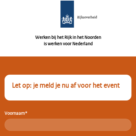
Ga
naar
inhoud
Werken bij het Rijk in het Noorden
is werken voor Nederland
Let op: je meld je nu af voor het event
Voornaam*